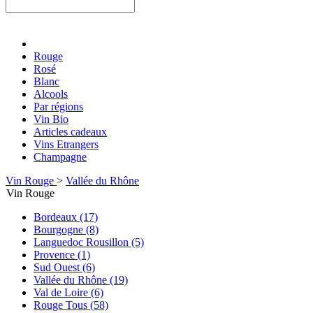
Rouge
Rosé
Blanc
Alcools
Par régions
Vin Bio
Articles cadeaux
Vins Etrangers
Champagne
Vin Rouge
>
Vallée du Rhône
Vin Rouge
Bordeaux (17)
Bourgogne (8)
Languedoc Rousillon (5)
Provence (1)
Sud Ouest (6)
Vallée du Rhône (19)
Val de Loire (6)
Rouge Tous (58)