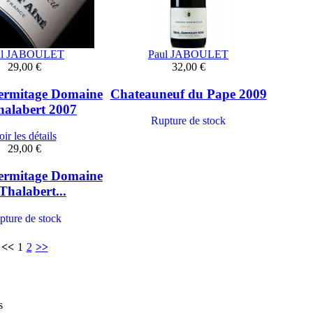
ul JABOULET
Paul JABOULET
29,00 €
32,00 €
ermitage Domaine
Chateauneuf du Pape 2009
halabert 2007
Rupture de stock
ir les détails
29,00 €
ermitage Domaine
Thalabert...
pture de stock
<<
1
2
>>
s