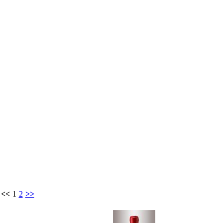
<<
1
2
>>