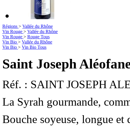
Régions
>
Vallée du Rhône
Vin Rouge
>
Vallée du Rhône
Vin Rouge
>
Rouge Tous
Vin Bio
>
Vallée du Rhône
Vin Bio
>
Vin Bio Tous
Saint Joseph Aléofan
Réf. :
SAINT JOSEPH A
La Syrah gourmande, comme
Bouche soyeuse, longue et