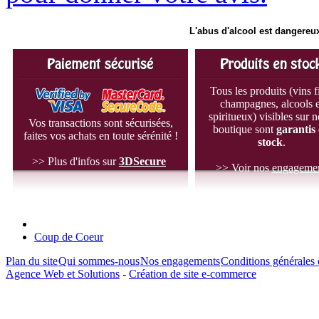
L'abus d'alcool est dangereux
Tous les produits (vins f
champagnes, alcools e
spiritueux) visibles sur n
Vos transactions sont sécurisées,
boutique sont
garantis
faites vos achats en toute sérénité !
stock
.
>> Plus d'infos sur
3D
Secure
>> Voir nos
engageme
Coup de Coeur
Plan du site
Qui sommes-nous
Nos engagements
Conditions générales 
Agence Web et Solutions
-
Création de site e-commerce