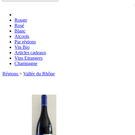
Rouge
Rosé
Blanc
Alcools
Par régions
Vin Bio
Articles cadeaux
Vins Etrangers
Champagne
Régions
>
Vallée du Rhône