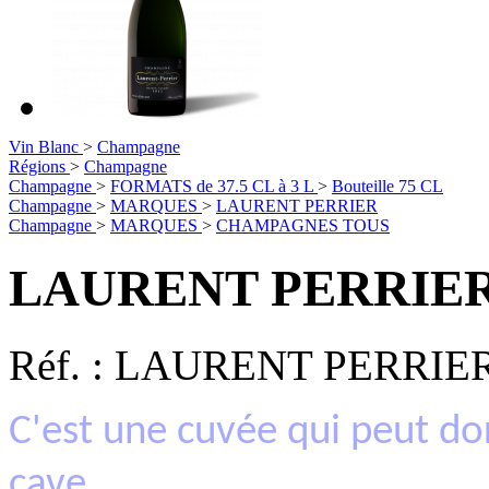
Vin Blanc
>
Champagne
Régions
>
Champagne
Champagne
>
FORMATS de 37.5 CL à 3 L
>
Bouteille 75 CL
Champagne
>
MARQUES
>
LAURENT PERRIER
Champagne
>
MARQUES
>
CHAMPAGNES TOUS
LAURENT PERRIER B
Réf. :
LAURENT PERRIER
C'est une cuvée qui peut d
cave.