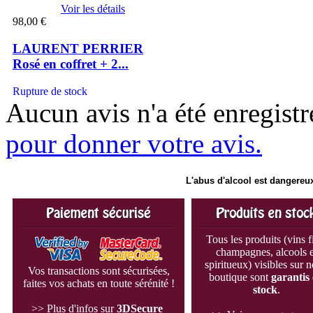
Voir les détails
98,00 €
LAURENT PERRIER
Rosé en coffret + 2...
Rupture de stock
Aucun avis n'a été enregist
pour donner votre avis.
L'abus d'alcool est dangereux
Tous les produits (vins f
champagnes, alcools e
spiritueux) visibles sur n
Vos transactions sont sécurisées,
boutique sont
garantis
faites vos achats en toute sérénité !
stock
.
>> Plus d'infos sur
3D
Secure