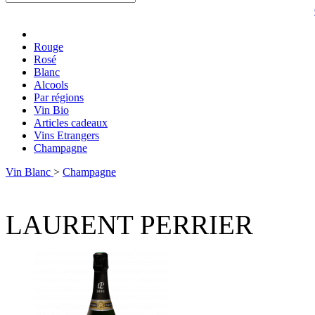
Rouge
Rosé
Blanc
Alcools
Par régions
Vin Bio
Articles cadeaux
Vins Etrangers
Champagne
Vin Blanc
>
Champagne
LAURENT PERRIER