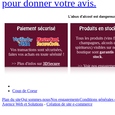
pour donner votre avis.
L'abus d'alcool est dangereux
Tous les produits (vins f
champagnes, alcools e
spiritueux) visibles sur n
Vos transactions sont sécurisées,
boutique sont
garantis
faites vos achats en toute sérénité !
stock
.
>> Plus d'infos sur
3D
Secure
>> Voir nos
engageme
Coup de Coeur
Plan du site
Qui sommes-nous
Nos engagements
Conditions générales 
Agence Web et Solutions
-
Création de site e-commerce