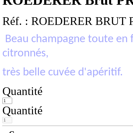
ROEDERER Brut P
Réf. :
ROEDERER BRUT 
Beau champagne toute en f
citronnés,
très belle cuvée d'apéritif.
Quantité
Quantité