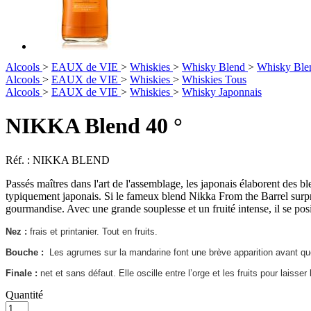
Alcools
>
EAUX de VIE
>
Whiskies
>
Whisky Blend
>
Whisky Bl
Alcools
>
EAUX de VIE
>
Whiskies
>
Whiskies Tous
Alcools
>
EAUX de VIE
>
Whiskies
>
Whisky Japonnais
NIKKA Blend 40 °
Réf. :
NIKKA BLEND
Passés maîtres dans l'art de l'assemblage, les japonais élaborent des 
typiquement japonais. Si le fameux blend Nikka From the Barrel surp
gourmandise. Avec une grande souplesse et un fruité intense, il se po
Nez :
frais et printanier. Tout en fruits.
Bouche :
Les agrumes sur la mandarine font une brève apparition avant qu
Finale :
net et sans défaut. Elle oscille entre l’orge et les fruits pour laisser 
Quantité