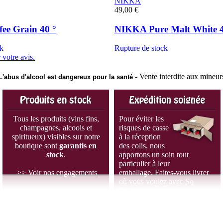
NIKKA
49,00 €
ee Grain 40 °
NIKKA Pure Malt White 4
ck
Rupture de stock
 votre avis.
- Vente interdite aux mineur
L'abus d'alcool est dangereux pour la santé
Tous les produits (vins fins,
Pour éviter les
champagnes, alcools et
risques de casse
spiritueux) visibles sur notre
à la réception
boutique sont
garantis en
des colis, nous
stock
.
apportons un soin tout
particulier à leur
>> Voir nos
engagements
emballage. Faites-vous livrer
où vous voulez avec
So
Colissimo