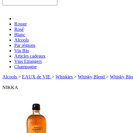
Rouge
Rosé
Blanc
Alcools
Par régions
Vin Bio
Articles cadeaux
Vins Etrangers
Champagne
Alcools
>
EAUX de VIE
>
Whiskies
>
Whisky Blend
>
Whisky Bl
NIKKA