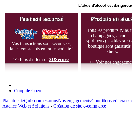
L'abus d'alcool est dangereux
Tous les produits (vins f
champagnes, alcools e
spiritueux) visibles sur n
Vos transactions sont sécurisées,
boutique sont
garantis
faites vos achats en toute sérénité !
stock
.
>> Plus d'infos sur
3D
Secure
>> Voir nos
engageme
Coup de Coeur
Plan du site
Qui sommes-nous
Nos engagements
Conditions générales 
Agence Web et Solutions
-
Création de site e-commerce