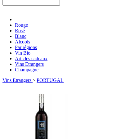
Rouge
Rosé
Blanc
Alcools
Par régions
Vin Bio
Articles cadeaux
Vins Etrangers
Champagne
Vins Etrangers
>
PORTUGAL