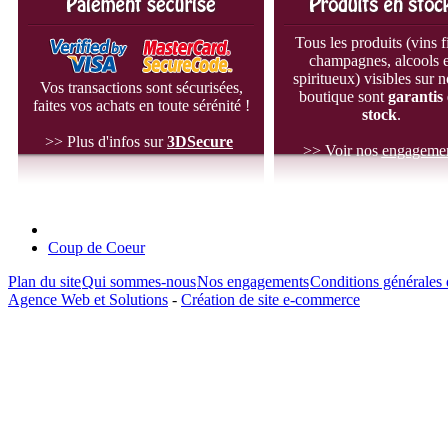
Tous les produits (vins f
champagnes, alcools e
spiritueux) visibles sur n
Vos transactions sont sécurisées,
boutique sont
garantis
faites vos achats en toute sérénité !
stock
.
>> Plus d'infos sur
3D
Secure
>> Voir nos
engageme
Coup de Coeur
Plan du site
Qui sommes-nous
Nos engagements
Conditions générales 
Agence Web et Solutions
-
Création de site e-commerce