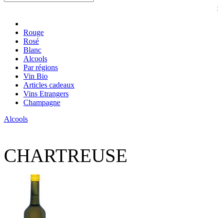
Rouge
Rosé
Blanc
Alcools
Par régions
Vin Bio
Articles cadeaux
Vins Etrangers
Champagne
Alcools
CHARTREUSE